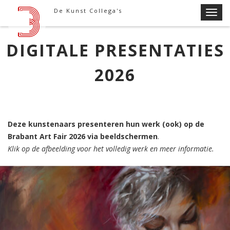
Skip
De Kunst Collega's
T
to
o
content
g
DIGITALE PRESENTATIES
g
l
2026
e
n
a
v
Deze kunstenaars presenteren hun werk (ook) op de
i
Brabant Art Fair 2026 via beeldschermen
.
g
Klik op de afbeelding voor het volledig werk en meer informatie.
a
t
i
o
n