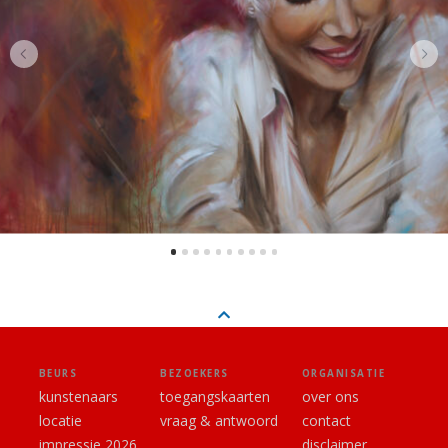
BEURS
BEZOEKERS
ORGANISATIE
kunstenaars
toegangskaarten
over ons
locatie
vraag & antwoord
contact
impressie 2026
disclaimer