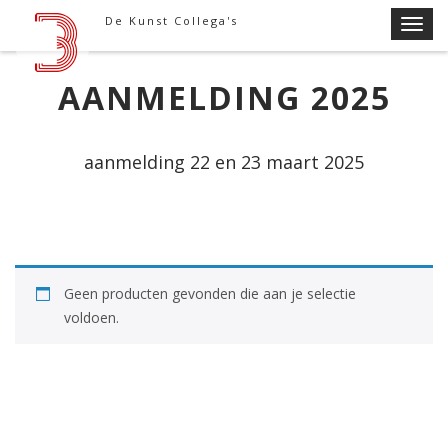
Skip
De Kunst Collega's
T
to
o
content
g
AANMELDING 2025
g
l
e
aanmelding 22 en 23 maart 2025
n
a
v
i
g
a
Geen producten gevonden die aan je selectie
t
voldoen.
i
o
n