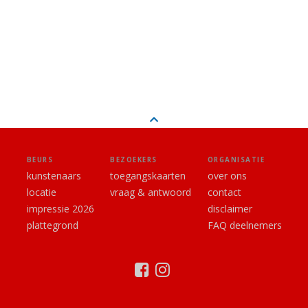
BEURS
BEZOEKERS
ORGANISATIE
kunstenaars
toegangskaarten
over ons
locatie
vraag & antwoord
contact
impressie 2026
disclaimer
plattegrond
FAQ deelnemers
facebook
instagram