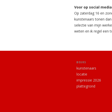
Voor op social media 
Op zaterdag 16 en zonda
kunstenaars tonen dan 
selectie van mijn werken
weten en ik regel een t
BEURS
kunstenaars
locatie
impressie 2026
plattegrond