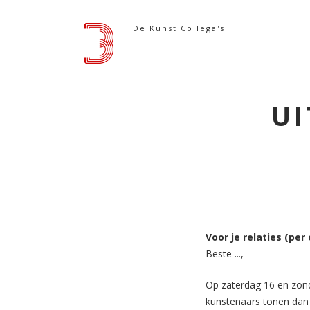
Skip
to
De Kunst Collega's
content
UI
Voor je relaties (per 
Beste ...,
Op zaterdag 16 en zonda
kunstenaars tonen dan 