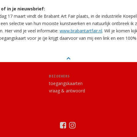
of in je nieuwsbrief:
g 17 maart vindt de Brabant Art Fair plaats, in de industriële Koepel
een selectie van hun mooiste kunstwerken en natuurlijk ontbreek ik z
. Hier vind je veel informatie:
www.brabantartfair.nl
. Wil je komen ki
oegangskaart voor je (je krijgt daarvoor van mij een link en een 100%
BEZOEKERS
toegangskaarten
vraag & antwoord
facebook
instagram