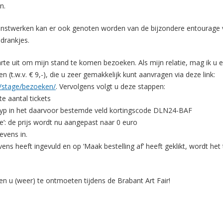
n.
nstwerken kan er ook genoten worden van de bijzondere entourage 
 drankjes.
harte uit om mijn stand te komen bezoeken. Als mijn relatie, mag ik u e
 (t.w.v. € 9,-), die u zeer gemakkelijk kunt aanvragen via deze link:
nl/stage/bezoeken/
. Vervolgens volgt u deze stappen:
e aantal tickets
n typ in het daarvoor bestemde veld kortingscode DLN24-BAF
oe’: de prijs wordt nu aangepast naar 0 euro
evens in.
ens heeft ingevuld en op ‘Maak bestelling af’ heeft geklikt, wordt het
den u (weer) te ontmoeten tijdens de Brabant Art Fair!