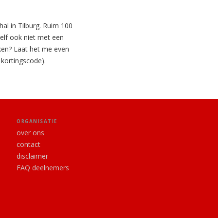
hal in Tilburg. Ruim 100
elf ook niet met een
jken? Laat het me even
 kortingscode).
ORGANISATIE
over ons
contact
disclaimer
FAQ deelnemers